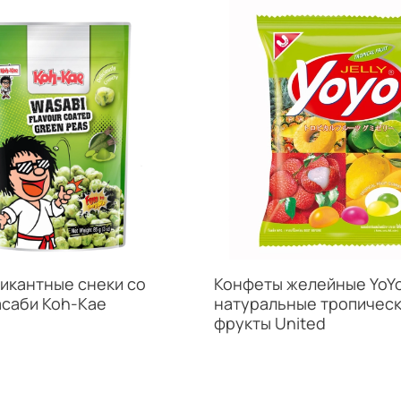
пикантные снеки со
Конфеты желейные YoY
асаби Koh-Kae
натуральные тропичес
фрукты United