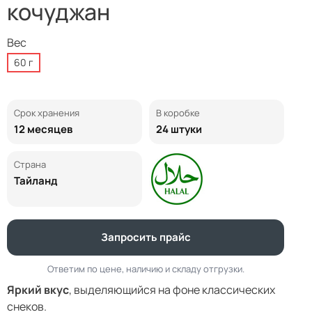
кочуджан
Вес
60 г
Срок хранения
В коробке
12 месяцев
24 штуки
Страна
Тайланд
Запросить прайс
Ответим по цене, наличию и складу отгрузки.
Яркий вкус
, выделяющийся на фоне классических
снеков.