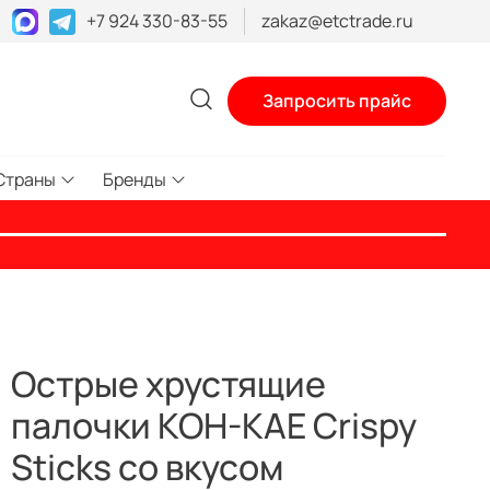
+7 924 330-83-55
zakaz@etctrade.ru
Запросить прайс
Страны
Бренды
Острые хрустящие
палочки KOH-KAE Crispy
Sticks со вкусом