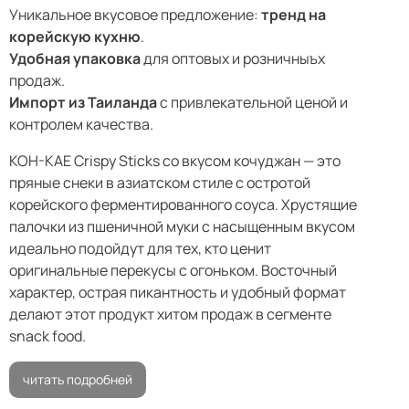
Уникальное вкусовое предложение:
тренд на
корейскую кухню
.
Удобная упаковка
для оптовых и розничныъх
продаж.
Импорт из Таиланда
с привлекательной ценой и
контролем качества.
KOH-KAE Crispy Sticks со вкусом кочуджан — это
пряные снеки в азиатском стиле с остротой
корейского ферментированного соуса. Хрустящие
палочки из пшеничной муки с насыщенным вкусом
идеально подойдут для тех, кто ценит
оригинальные перекусы с огоньком. Восточный
характер, острая пикантность и удобный формат
делают этот продукт хитом продаж в сегменте
snack food.
читать подробней