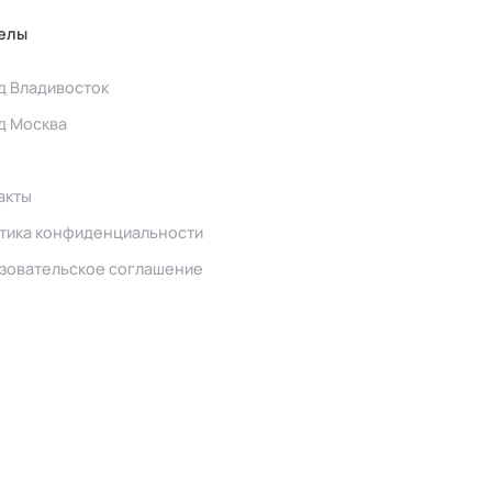
елы
д Владивосток
д Москва
акты
тика конфиденциальности
зовательское соглашение