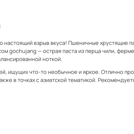
и
это настоящий взрыв вкуса! Пшеничные хрустящие 
м gochujang — острая паста из перца чили, ферме
алансированной ноткой.
й, ищущих что-то необычное и яркое. Отлично про
акже в точках с азиатской тематикой. Рекомендуетс