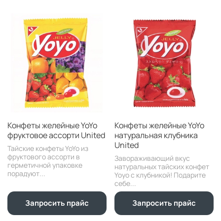
Конфеты желейные YoYo
Конфеты желейные YoYo
фруктовое ассорти United
натуральная клубника
United
Тайские конфеты YoYo из
фруктового ассорти в
Завораживающий вкус
герметичной упаковке
натуральных тайских конфет
порадуют...
Yoyo с клубникой! Подарите
себе...
Запросить прайс
Запросить прайс