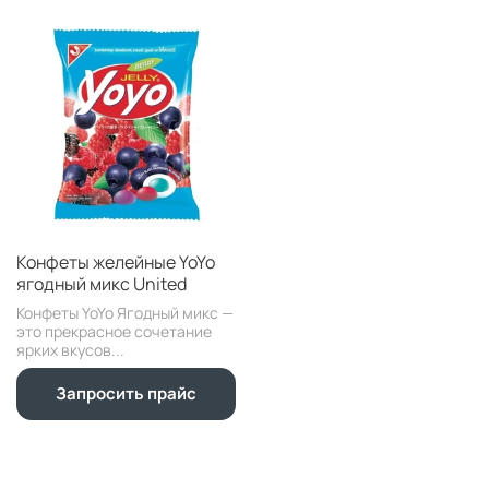
Конфеты желейные YoYo
ягодный микс United
Конфеты YoYo Ягодный микс —
это прекрасное сочетание
ярких вкусов...
Запросить прайс