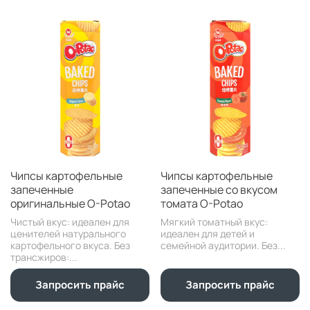
Чипсы картофельные
Чипсы картофельные
запеченные
запеченные со вкусом
оригинальные O-Potao
томата O-Potao
Чистый вкус: идеален для
Мягкий томатный вкус:
ценителей натурального
идеален для детей и
картофельного вкуса. Без
семейной аудитории. Без...
трансжиров:...
Запросить прайс
Запросить прайс