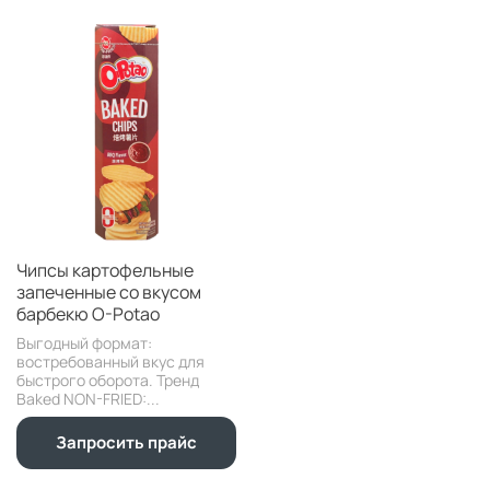
Чипсы картофельные
запеченные со вкусом
барбекю O-Potao
Выгодный формат:
востребованный вкус для
быстрого оборота. Тренд
Baked NON-FRIED:...
Запросить прайс