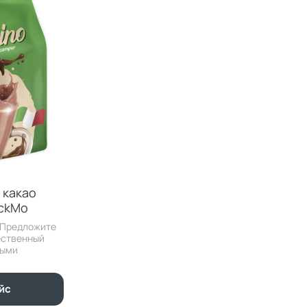
 какао
ackMo
 Предложите
ественный
ными
йс