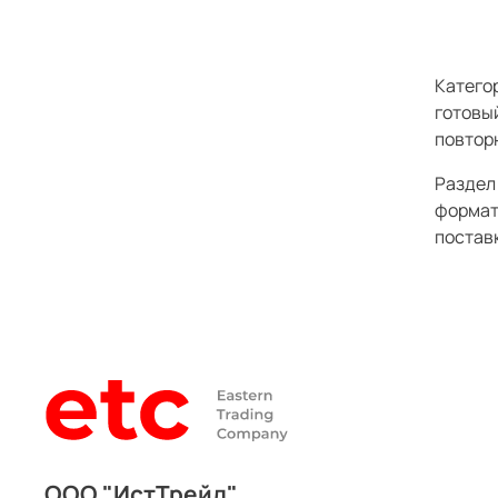
Категор
готовы
повторн
Раздел 
формат
поставк
ООО "ИстТрейд"