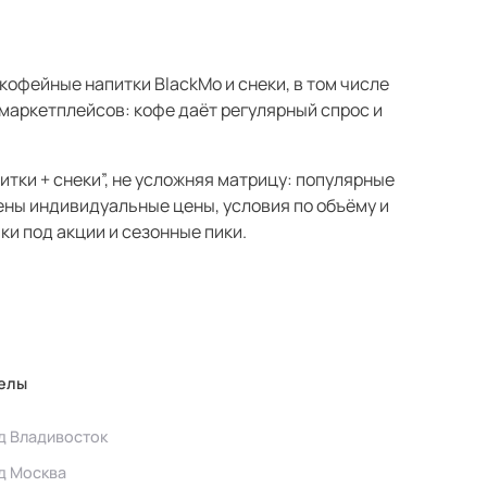
кофейные напитки BlackMo и снеки, в том числе
маркетплейсов: кофе даёт регулярный спрос и
тки + снеки”, не усложняя матрицу: популярные
ены индивидуальные цены, условия по объёму и
ки под акции и сезонные пики.
елы
д Владивосток
д Москва