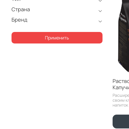
Страна
Бренд
Применить
Раств
Капуч
Расшире
своим к
напиток