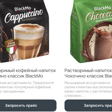
оримый кофейный напиток
Растворимый напиток
ино классик BlackMo
Чокочино классик Bl
ние ассортимента. Предложите
Расширение ассортимента.
лиентам популярный кофейный
своим клиентам высококач
 с насыщенным...
какао-напиток с раститель
сливками,...
Запросить прайс
Запросить пра