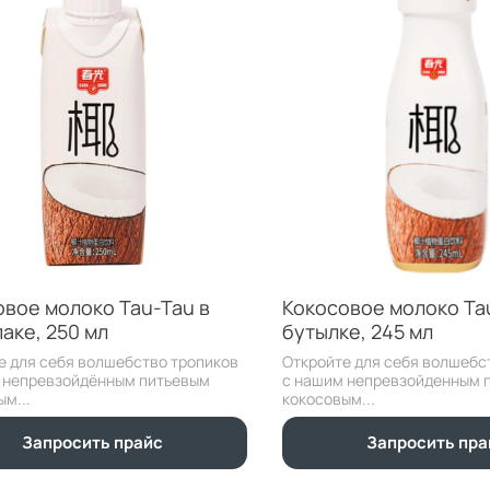
овое молоко Tau-Tau в
Кокосовое молоко Ta
аке, 250 мл
бутылке, 245 мл
е для себя волшебство тропиков
Откройте для себя волшебс
 непревзойдённым питьевым
с нашим непревзойденным 
м...
кокосовым...
Запросить прайс
Запросить пра