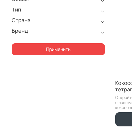
Тип
Страна
Бренд
Применить
Кокос
тетрап
Откройт
с нашим
кокосовы