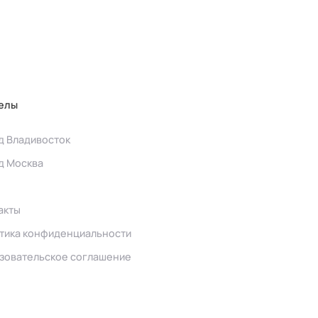
елы
д Владивосток
д Москва
акты
тика конфиденциальности
зовательское соглашение