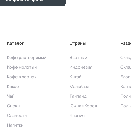
Каталог
Страны
Разд
Кофе растворимый
Вьетнам
Скла
Кофе молотый
Индонезия
Скла
Кофе в зернах
Китай
Блог
Какао
Малайзия
Конт
Чай
Таиланд
Поли
Снеки
Южная Корея
Поль
Сладости
Япония
Напитки