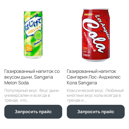
Газированный напиток со
Газированный напиток
вкусом дыни, Sangaria
Сангария Лос-Анджелес
Melon Soda
Кола Sangaria
Популярный вкус. Вкус дыни
Классический вкус. Любимый
универсален и всегда в
многими вкус колы всегда в
тренде, что...
тренде и...
Запросить прайс
Запросить прайс