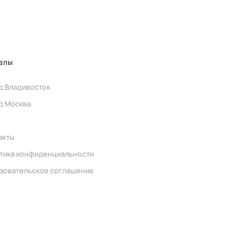
елы
д Владивосток
д Москва
акты
тика конфиденциальности
зовательское соглашение