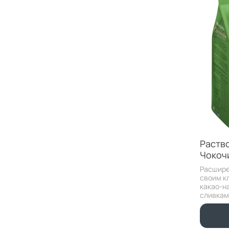
Раств
Чокоч
Расшире
своим к
какао-н
сливками