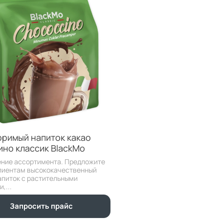
оримый напиток какао
ино классик BlackMo
ние ассортимента. Предложите
лиентам высококачественный
апиток с растительными
,...
Запросить прайс