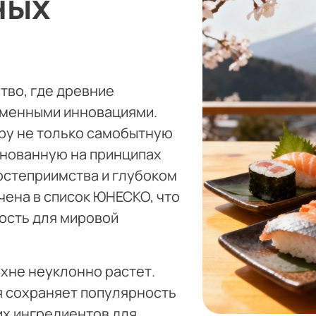
ных
тво, где древние
еменными инновациями.
ру не только самобытную
снованную на принципах
остеприимства и глубоком
чена в список ЮНЕСКО, что
ость для мировой
ухне неуклонно растет.
я сохраняет популярность
их ингредиентов для