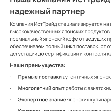
надежный партнер
Компания ИстТрейд специализируется на
высококачественных японских продуктов 
премиальный японский кофе от ведущих п
обеспечиваем полный цикл поставок: от о
дегустации до сертификации и контроля к
Наши преимущества:
·
Прямые поставки
аутентичных японск
·
Многолетний опыт
работы с азиатски
·
Экспертное знание
японских кулинар
·
Контроль качества
на всех этапах по