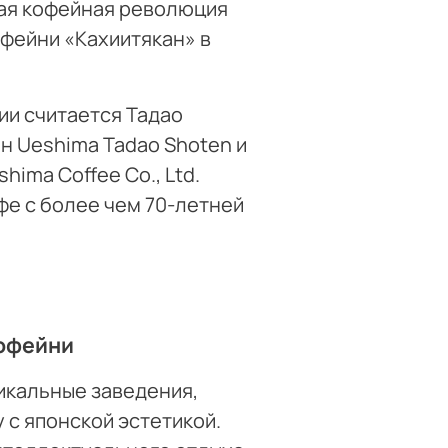
щая кофейная революция
офейни «Кахиитякан» в
ии считается Тадао
ин Ueshima Tadao Shoten и
ima Coffee Co., Ltd.
фе с более чем 70-летней
кофейни
кальные заведения,
с японской эстетикой.