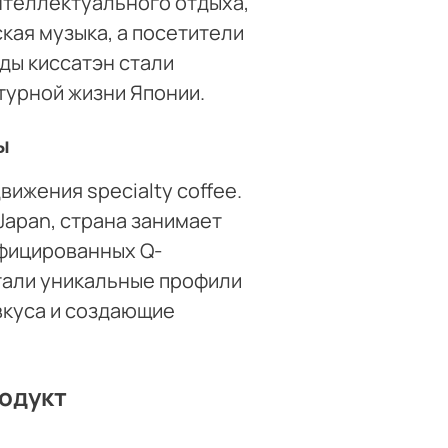
нтеллектуального отдыха,
ская музыка, а посетители
оды киссатэн стали
турной жизни Японии.
ы
ижения specialty coffee.
 Japan, страна занимает
ифицированных Q-
тали уникальные профили
вкуса и создающие
одукт