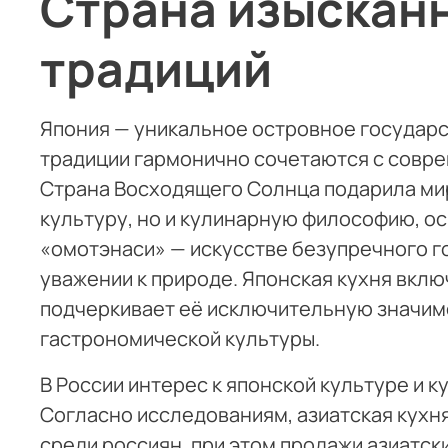
Страна изыскан
традиций
Япония — уникальное островное государс
традиции гармонично сочетаются с совр
Страна Восходящего Солнца подарила ми
культуру, но и кулинарную философию, о
«омотэнаси» — искусстве безупречного г
уважении к природе. Японская кухня вклю
подчеркивает её исключительную значим
гастрономической культуры.
В России интерес к японской культуре и к
Согласно исследованиям, азиатская кухн
среди россиян, при этом продажи азиатск