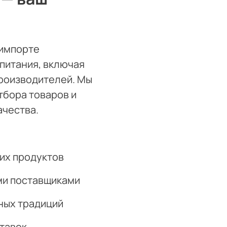
 импорте
питания, включая
роизводителей. Мы
тбора товаров и
ачества.
их продуктов
ми поставщиками
ных традиций
ставок