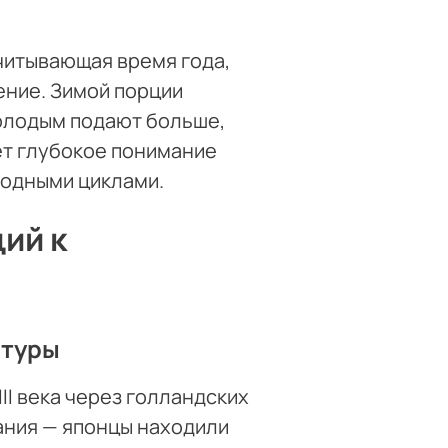
читывающая время года,
ение. Зимой порции
олодым подают больше,
ет глубокое понимание
родными циклами.
ий к
ьтуры
II века через голландских
ания — японцы находили