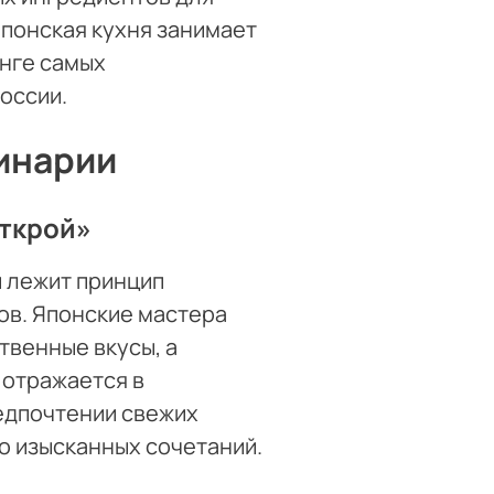
Японская кухня занимает
инге самых
оссии.
инарии
открой»
 лежит принцип
ов. Японские мастера
твенные вкусы, а
 отражается в
едпочтении свежих
о изысканных сочетаний.