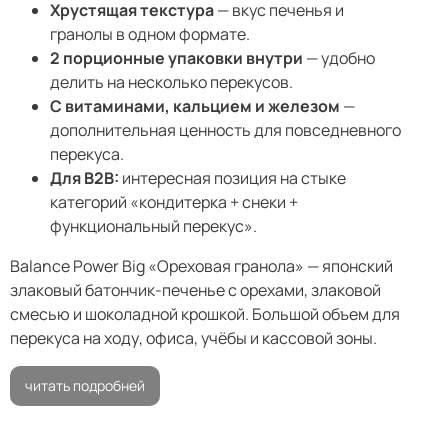
Хрустящая текстура
— вкус печенья и
гранолы в одном формате.
2 порционные упаковки внутри
— удобно
делить на несколько перекусов.
С витаминами, кальцием и железом
—
дополнительная ценность для повседневного
перекуса.
Для B2B:
интересная позиция на стыке
категорий «кондитерка + снеки +
функциональный перекус».
Balance Power Big «Ореховая гранола» — японский
злаковый батончик-печенье с орехами, злаковой
смесью и шоколадной крошкой. Большой объем для
перекуса на ходу, офиса, учёбы и кассовой зоны.
читать подробней