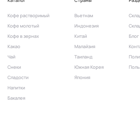
Каталог
Страны
Разд
Кофе растворимый
Вьетнам
Скла
Кофе молотый
Индонезия
Скла
Кофе в зернах
Китай
Блог
Какао
Малайзия
Конт
Чай
Таиланд
Поли
Снеки
Южная Корея
Поль
Сладости
Япония
Напитки
Бакалея