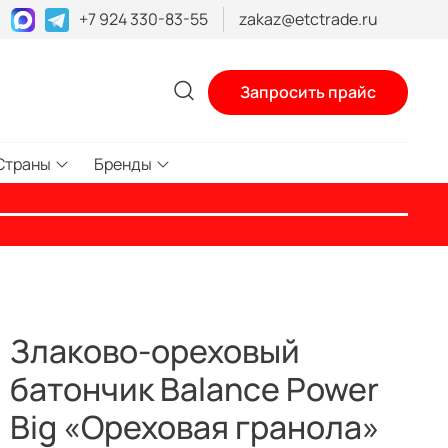
+7 924 330-83-55
zakaz@etctrade.ru
Запросить прайс
Страны
Бренды
Злаково-ореховый
батончик Balance Power
Big «Ореховая гранола»