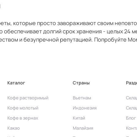
и
феты, которые просто завораживают своим неповто
о обеспечивает долгий срок хранения - целых 24 м
еством и безупречной репутацией. Попробуйте Mon
Каталог
Страны
Разд
Кофе растворимый
Вьетнам
Скла
Кофе молотый
Индонезия
Скла
Кофе в зернах
Китай
Блог
Какао
Малайзия
Конт