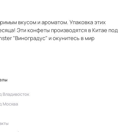
римым вкусом и ароматом. Упаковка этих
есяца! Эти конфеты производятся в Китае под
ster "Виноградус" и окунитесь в мир
елы
д Владивосток
д Москва
акты