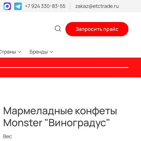
+7 924 330-83-55
zakaz@etctrade.ru
Запросить прайс
Страны
Бренды
Мармеладные конфеты
Monster "Виноградус"
Вес