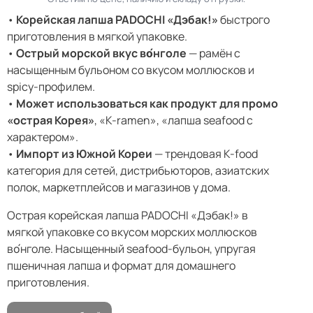
•
Корейская лапша PADOCHI «Дэбак!»
быстрого
приготовления в мягкой упаковке.
•
Острый морской вкус во́нголе
— рамён с
насыщенным бульоном со вкусом моллюсков и
spicy-профилем.
•
Может использоваться как продукт для промо
«острая Корея»
, «K-ramen», «лапша seafood с
характером».
•
Импорт из Южной Кореи
— трендовая K-food
категория для сетей, дистрибьюторов, азиатских
полок, маркетплейсов и магазинов у дома.
Острая корейская лапша PADOCHI «Дэбак!» в
мягкой упаковке со вкусом морских моллюсков
во́нголе. Насыщенный seafood-бульон, упругая
пшеничная лапша и формат для домашнего
приготовления.