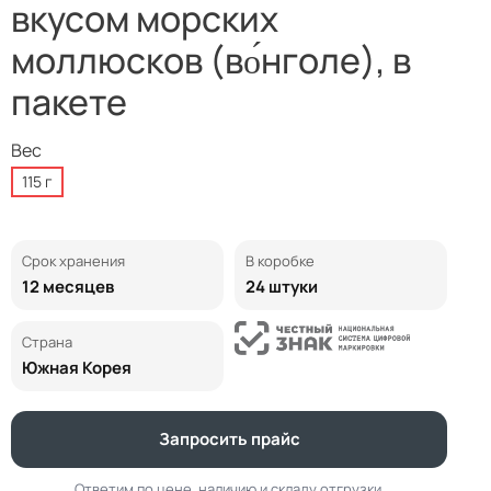
вкусом морских
моллюсков (во́нголе), в
пакете
Вес
115 г
Срок хранения
В коробке
12 месяцев
24 штуки
Страна
Южная Корея
Запросить прайс
Ответим по цене, наличию и складу отгрузки.