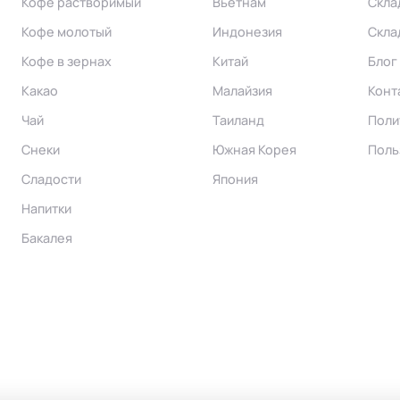
Кофе растворимый
Вьетнам
Скла
Кофе молотый
Индонезия
Скла
Кофе в зернах
Китай
Блог
Какао
Малайзия
Конт
Чай
Таиланд
Поли
Снеки
Южная Корея
Поль
Сладости
Япония
Напитки
Бакалея