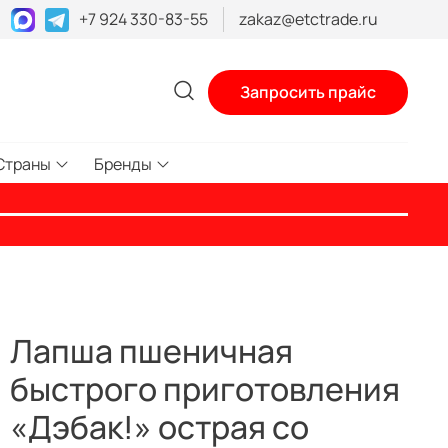
+7 924 330-83-55
zakaz@etctrade.ru
Запросить прайс
Страны
Бренды
Лапша пшеничная
быстрого приготовления
«Дэбак!» острая со