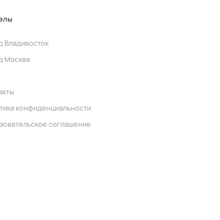
елы
д Владивосток
д Москва
акты
тика конфиденциальности
зовательское соглашение