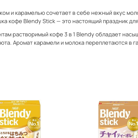
локом и карамелью сочетает в себе нежный вкус мо
а кофе Blendy Stick — это настоящий праздник дл
ам растворимый кофе 3 в 1 Blendy обладает насы
юта. Аромат карамели и молока переплетаются в 