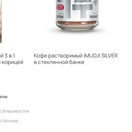
 3 в 1
Кофе растворимый IMUDJI SILVER
и корицей
в стеклянной банке
елы
д Владивосток
д Москва